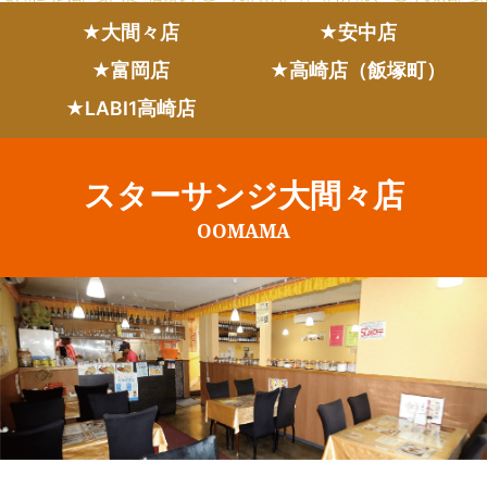
★大間々店
★安中店
★富岡店
★高崎店（飯塚町）
★LABI1高崎店
スターサンジ大間々店
OOMAMA