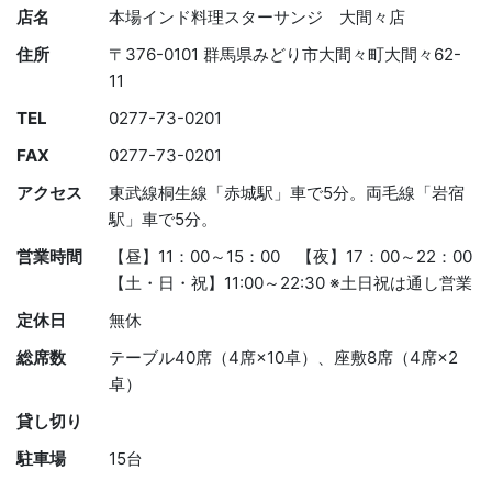
店名
本場インド料理スターサンジ 大間々店
住所
〒376-0101 群馬県みどり市大間々町大間々62-
11
TEL
0277-73-0201
FAX
0277-73-0201
アクセス
東武線桐生線「赤城駅」車で5分。両毛線「岩宿
駅」車で5分。
営業時間
【昼】11：00～15：00 【夜】17：00～22：00
【土・日・祝】11:00～22:30 ※土日祝は通し営業
定休日
無休
総席数
テーブル40席（4席×10卓）、座敷8席（4席×2
卓）
貸し切り
駐車場
15台